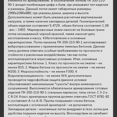
элемента по армированию. В обозначение лотков ЛК 300-210-
90-1 входит комбинация цифр и букв, где указывают тип изделия
и размеры. Данный лоток имеет габаритные размеры:
2990х2080х880, где указаны длина, ширина и высота.
Дополнительно может быть указана расчетная вертикальная
нагрузка, а также наличие закладных деталей. Геометрический
объем изделия составляет 5,4729 , обьем бетона состовляет 1,38
, вес – 3450 . Маркировочные знаки наносят на боковые грани
лотка несмываемой черной краской, также наносят дату
изготовления и массу. 4.Изготовление и основные
характеристики. Лотки каналов ЛК 300-210-90-1 изготавливают
вибропрессованием с применением тяжелых бетонов. Данная
смесь должна отвечать особым требованиям по прочности и
стойкости к различным воздействиям, так как лотки
эксплуатируются в агрессивных условиях. Итак, основные
характеристики бетона: 1. Класс по прочности на сжатие – не
менее В15; 2. Марка бетона по прочности на сжатие – не менее
М200; 3. Морозостойкость – не менее F300; 4.
Водонепроницаемость – не менее W4, дополнительно
проводится гидрофобная защита (данное условие
обуславливает максимальную "сухость" внутри инженерного
сооружения). Выполняется обязательное армирование готовых
изделий ЛК 300-210-90-1 стальным каркасом, типы сеток: С 3-2 и
С 8-24. Класс арматурных прутков должен отвечать ГОСТ 6781-82
и составляет A-I и A-III. Прутки покрывают слоем бетона,
эксплуатация с оголенной арматурой – не допускается.
Закладные детали – монтажные петли внедряют в тело лотка для
удобства подъема изделия на высоту. Впоследствии их загибают