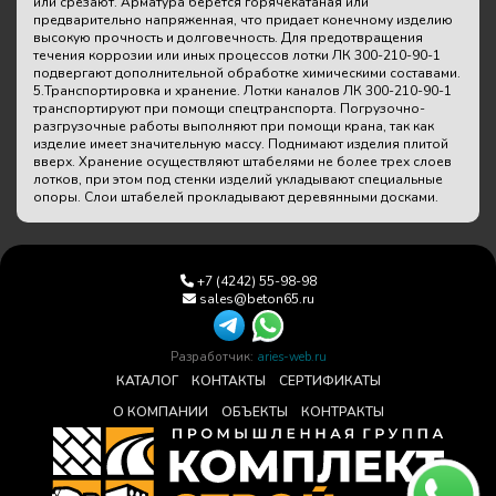
или срезают. Арматура берется горячекатаная или
предварительно напряженная, что придает конечному изделию
высокую прочность и долговечность. Для предотвращения
течения коррозии или иных процессов лотки ЛК 300-210-90-1
подвергают дополнительной обработке химическими составами.
5.Транспортировка и хранение. Лотки каналов ЛК 300-210-90-1
транспортируют при помощи спецтранспорта. Погрузочно-
разгрузочные работы выполняют при помощи крана, так как
изделие имеет значительную массу. Поднимают изделия плитой
вверх. Хранение осуществляют штабелями не более трех слоев
лотков, при этом под стенки изделий укладывают специальные
опоры. Слои штабелей прокладывают деревянными досками.
+7 (4242) 55-98-98
sales@beton65.ru
Разработчик:
aries-web.ru
КАТАЛОГ
КОНТАКТЫ
СЕРТИФИКАТЫ
О КОМПАНИИ
ОБЪЕКТЫ
КОНТРАКТЫ