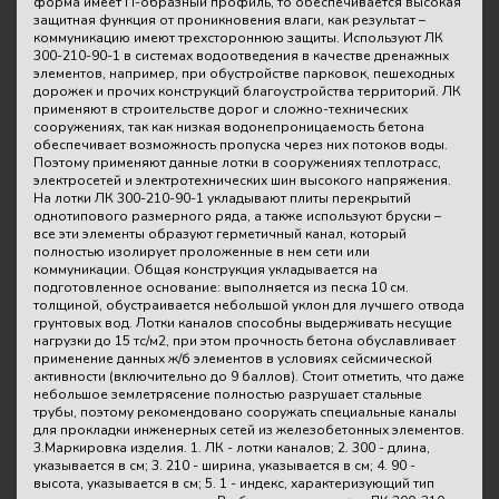
форма имеет П-образный профиль, то обеспечивается высокая
защитная функция от проникновения влаги, как результат –
коммуникацию имеют трехстороннюю защиты. Используют ЛК
300-210-90-1 в системах водоотведения в качестве дренажных
элементов, например, при обустройстве парковок, пешеходных
дорожек и прочих конструкций благоустройства территорий. ЛК
применяют в строительстве дорог и сложно-технических
сооружениях, так как низкая водонепроницаемость бетона
обеспечивает возможность пропуска через них потоков воды.
Поэтому применяют данные лотки в сооружениях теплотрасс,
электросетей и электротехнических шин высокого напряжения.
На лотки ЛК 300-210-90-1 укладывают плиты перекрытий
однотипового размерного ряда, а также используют бруски –
все эти элементы образуют герметичный канал, который
полностью изолирует проложенные в нем сети или
коммуникации. Общая конструкция укладывается на
подготовленное основание: выполняется из песка 10 см.
толщиной, обустраивается небольшой уклон для лучшего отвода
грунтовых вод. Лотки каналов способны выдерживать несущие
нагрузки до 15 тс/м2, при этом прочность бетона обуславливает
применение данных ж/б элементов в условиях сейсмической
активности (включительно до 9 баллов). Стоит отметить, что даже
небольшое землетрясение полностью разрушает стальные
трубы, поэтому рекомендовано сооружать специальные каналы
для прокладки инженерных сетей из железобетонных элементов.
3.Маркировка изделия. 1. ЛК - лотки каналов; 2. 300 - длина,
указывается в см; 3. 210 - ширина, указывается в см; 4. 90 -
высота, указывается в см; 5. 1 - индекс, характеризующий тип