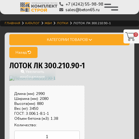
+7 (4242) 55-98-98
sales@beton65.ru
ГЛАВНАЯ
КАТАЛОГ
ЖБИ
ЛОТКИ
ЛОТОК ЛК 300.210.90-1
0
КАТЕГОРИИ ТОВАРОВ
Назад
ЛОТОК ЛК 300.210.90-1
Увеличить
изображение
Длина (мм)
:
2990
Ширина (мм)
:
2080
Высота(мм)
:
880
Вес (кг)
:
3450
ГОСТ
:
3.006.1-8.1-1
Объем бетона (м3)
:
1.38
Количество: