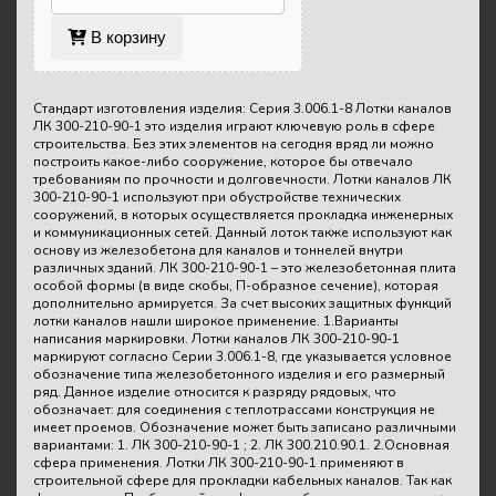
В корзину
Стандарт изготовления изделия: Серия 3.006.1-8 Лотки каналов
ЛК 300-210-90-1 это изделия играют ключевую роль в сфере
строительства. Без этих элементов на сегодня вряд ли можно
построить какое-либо сооружение, которое бы отвечало
требованиям по прочности и долговечности. Лотки каналов ЛК
300-210-90-1 используют при обустройстве технических
сооружений, в которых осуществляется прокладка инженерных
и коммуникационных сетей. Данный лоток также используют как
основу из железобетона для каналов и тоннелей внутри
различных зданий. ЛК 300-210-90-1 – это железобетонная плита
особой формы (в виде скобы, П-образное сечение), которая
дополнительно армируется. За счет высоких защитных функций
лотки каналов нашли широкое применение. 1.Варианты
написания маркировки. Лотки каналов ЛК 300-210-90-1
маркируют согласно Серии 3.006.1-8, где указывается условное
обозначение типа железобетонного изделия и его размерный
ряд. Данное изделие относится к разряду рядовых, что
обозначает: для соединения с теплотрассами конструкция не
имеет проемов. Обозначение может быть записано различными
вариантами: 1. ЛК 300-210-90-1 ; 2. ЛК 300.210.90.1. 2.Основная
сфера применения. Лотки ЛК 300-210-90-1 применяют в
строительной сфере для прокладки кабельных каналов. Так как