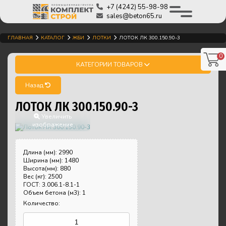
+7 (4242) 55-98-98
sales@beton65.ru
ГЛАВНАЯ
КАТАЛОГ
ЖБИ
ЛОТКИ
ЛОТОК ЛК 300.150.90-3
0
КАТЕГОРИИ ТОВАРОВ
Назад
ЛОТОК ЛК 300.150.90-3
Увеличить
изображение
Длина (мм)
:
2990
Ширина (мм)
:
1480
Высота(мм)
:
880
Вес (кг)
:
2500
ГОСТ
:
3.006.1-8.1-1
Объем бетона (м3)
:
1
Количество: