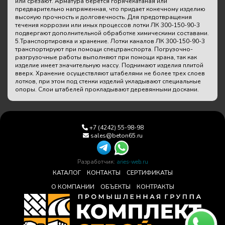
или срезают. Арматура берется горячекатаная или
предварительно напряженная, что придает конечному изделию
высокую прочность и долговечность. Для предотвращения
течения коррозии или иных процессов лотки ЛК 300-150-90-3
подвергают дополнительной обработке химическими составами.
5.Транспортировка и хранение. Лотки каналов ЛК 300-150-90-3
транспортируют при помощи спецтранспорта. Погрузочно-
разгрузочные работы выполняют при помощи крана, так как
изделие имеет значительную массу. Поднимают изделия плитой
вверх. Хранение осуществляют штабелями не более трех слоев
лотков, при этом под стенки изделий укладывают специальные
опоры. Слои штабелей прокладывают деревянными досками.
+7 (4242) 55-98-98
sales@beton65.ru
Разработчик:
aries-web.ru
КАТАЛОГ
КОНТАКТЫ
СЕРТИФИКАТЫ
О КОМПАНИИ
ОБЪЕКТЫ
КОНТРАКТЫ