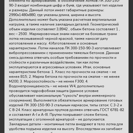
элемента по армированию. В обозначение лотков ЛК 300-150-
90-3 входит комбинация цифр и букв, где указывают тип изделия
и размеры. Данный лоток имеет габаритные размеры:
2990х1480х880, где указаны длина, ширина и высота.
Дополнительно может быть указана расчетная вертикальная
нагрузка, а также наличие закладных деталей. Геометрический
объем изделия составляет 3,8942 , обьем бетона состовляет 1 ,
вес – 2500 . Маркировочные знаки наносят на боковые грани
лотка несмываемой черной краской, также наносят дату
изготовления и массу. 4.Изготовление и основные
характеристики. Лотки каналов ЛК 300-150-90-3 изготавливают
вибропрессованием с применением тяжелых бетонов. Данная
смесь должна отвечать особым требованиям по прочности и
стойкости к различным воздействиям, так как лотки
эксплуатируются в агрессивных условиях. Итак, основные
характеристики бетона: 1. Класс по прочности на сжатие – не
менее В15; 2. Марка бетона по прочности на сжатие – не менее
М200; 3. Морозостойкость – не менее F300; 4.
Водонепроницаемость – не менее W4, дополнительно
проводится гидрофобная защита (данное условие
обуславливает максимальную "сухость" внутри инженерного
сооружения). Выполняется обязательное армирование готовых
изделий ЛК 300-150-90-3 стальным каркасом, типы сеток: С 3-2 и
С 8-24. Класс арматурных прутков должен отвечать ГОСТ 6781-82
и составляет A-I и A-III. Прутки покрывают слоем бетона,
эксплуатация с оголенной арматурой – не допускается.
Закладные детали – монтажные петли внедряют в тело лотка для
удобства подъема изделия на высоту. Впоследствии их загибают