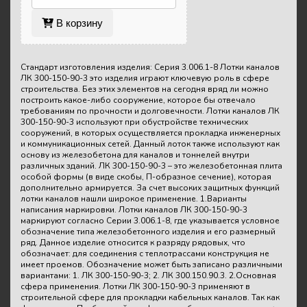
В корзину
Стандарт изготовления изделия: Серия 3.006.1-8 Лотки каналов
ЛК 300-150-90-3 это изделия играют ключевую роль в сфере
строительства. Без этих элементов на сегодня вряд ли можно
построить какое-либо сооружение, которое бы отвечало
требованиям по прочности и долговечности. Лотки каналов ЛК
300-150-90-3 используют при обустройстве технических
сооружений, в которых осуществляется прокладка инженерных
и коммуникационных сетей. Данный лоток также используют как
основу из железобетона для каналов и тоннелей внутри
различных зданий. ЛК 300-150-90-3 – это железобетонная плита
особой формы (в виде скобы, П-образное сечение), которая
дополнительно армируется. За счет высоких защитных функций
лотки каналов нашли широкое применение. 1.Варианты
написания маркировки. Лотки каналов ЛК 300-150-90-3
маркируют согласно Серии 3.006.1-8, где указывается условное
обозначение типа железобетонного изделия и его размерный
ряд. Данное изделие относится к разряду рядовых, что
обозначает: для соединения с теплотрассами конструкция не
имеет проемов. Обозначение может быть записано различными
вариантами: 1. ЛК 300-150-90-3; 2. ЛК 300.150.90.3. 2.Основная
сфера применения. Лотки ЛК 300-150-90-3 применяют в
строительной сфере для прокладки кабельных каналов. Так как