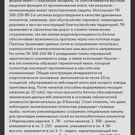
форма имеет П-образный профиль, то обеспечивается высокая
защитная функция от проникновения влаги, как результат –
коммуникацию имеют трехстороннюю защиты. Используют ЛК
300-150-90-3 в системах водоотведения в качестве дренажных
элементов, например, при обустройстве парковок, пешеходных
дорожек и прочих конструкций благоустройства территорий. ЛК
применяют в строительстве дорог и сложно-технических
сооружениях, так как низкая водонепроницаемость бетона
обеспечивает возможность пропуска через них потоков воды.
Поэтому применяют данные лотки в сооружениях теплотрасс,
электросетей и электротехнических шин высокого напряжения.
На лотки ЛК 300-150-90-3 укладывают плиты перекрытий
однотипового размерного ряда, а также используют бруски –
все эти элементы образуют герметичный канал, который
полностью изолирует проложенные в нем сети или
коммуникации. Общая конструкция укладывается на
подготовленное основание: выполняется из песка 10 см.
толщиной, обустраивается небольшой уклон для лучшего отвода
грунтовых вод. Лотки каналов способны выдерживать несущие
нагрузки до 15 тс/м2, при этом прочность бетона обуславливает
применение данных ж/б элементов в условиях сейсмической
активности (включительно до 9 баллов). Стоит отметить, что даже
небольшое землетрясение полностью разрушает стальные
трубы, поэтому рекомендовано сооружать специальные каналы
для прокладки инженерных сетей из железобетонных элементов.
3.Маркировка изделия. 1. ЛК - лотки каналов; 2. 300 - длина,
указывается в см; 3. 150 - ширина, указывается в см; 4. 90 -
высота, указывается в см; 5. 3 - индекс, характеризующий тип