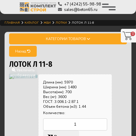
+7 (4242) 55-98-98
sales@beton65.ru
ГЛАВНАЯ
КАТАЛОГ
ЖБИ
ЛОТКИ
ЛОТОК Л 11-8
0
КАТЕГОРИИ ТОВАРОВ
Назад
ЛОТОК Л 11-8
Увеличить
изображение
Длина (мм)
:
5970
Ширина (мм)
:
1480
Высота(мм)
:
700
Вес (кг)
:
3600
ГОСТ
:
3.006.1-2.87.1
Объем бетона (м3)
:
1.44
Количество: