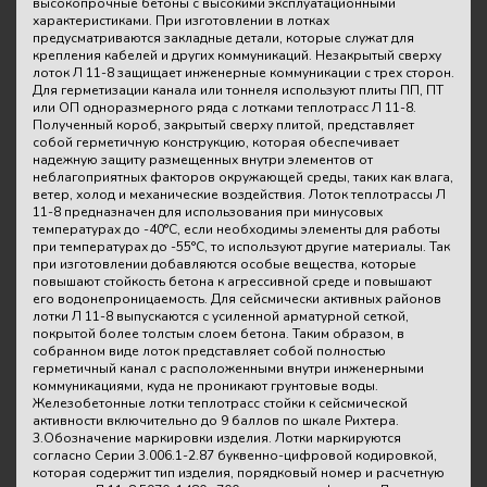
высокопрочные бетоны с высокими эксплуатационными
характеристиками. При изготовлении в лотках
предусматриваются закладные детали, которые служат для
крепления кабелей и других коммуникаций. Незакрытый сверху
лоток Л 11-8 защищает инженерные коммуникации с трех сторон.
Для герметизации канала или тоннеля используют плиты ПП, ПТ
или ОП одноразмерного ряда с лотками теплотрасс Л 11-8.
Полученный короб, закрытый сверху плитой, представляет
собой герметичную конструкцию, которая обеспечивает
надежную защиту размещенных внутри элементов от
неблагоприятных факторов окружающей среды, таких как влага,
ветер, холод и механические воздействия. Лоток теплотрассы Л
11-8 предназначен для использования при минусовых
температурах до -40°С, если необходимы элементы для работы
при температурах до -55°С, то используют другие материалы. Так
при изготовлении добавляются особые вещества, которые
повышают стойкость бетона к агрессивной среде и повышают
его водонепроницаемость. Для сейсмически активных районов
лотки Л 11-8 выпускаются с усиленной арматурной сеткой,
покрытой более толстым слоем бетона. Таким образом, в
собранном виде лоток представляет собой полностью
герметичный канал с расположенными внутри инженерными
коммуникациями, куда не проникают грунтовые воды.
Железобетонные лотки теплотрасс стойки к сейсмической
активности включительно до 9 баллов по шкале Рихтера.
3.Обозначение маркировки изделия. Лотки маркируются
согласно Серии 3.006.1-2.87 буквенно-цифровой кодировкой,
которая содержит тип изделия, порядковый номер и расчетную