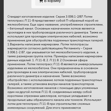
В корзину
Стандарт изготовления изделия: Серия 3.006.1-2/87 Лотки
теплотрасс Л 11-8 представляют собой П-образный короб из
железобетона. Еще одно название, употребляемое строителями,
– бетонный канал. Основным назначением лотков является
прокладка в них трубопроводов различного диаметра. Также их
используют для прокладки электрических кабелей, возможно
применение для обустройства подземных транспортных галерей.
1.Варианты написания маркировки. Лотки теплотрассы
маркируются согласно действующему Регламенту – Серия
3.006.1-2.87, где указывается тип железобетонного изделия, а
также размерная группа лотка. Примеры написания маркировки
данных изделий: 1. Л 11-8; 2. Л 11.8. 2.Основная сфера
применения. Лотки теплотрасс Л 11-8 являются универсальными
изделиями из железобетона. Они предназначены в основном
для прокладки в них электрических кабелей, трубопроводов
различного диаметра и назначения. Также возможно
обустройство с использование лотков подземных транспортных
галерей, а также установка внутри каналов транспортеров.
Возможно изготовление каналов с помощью двух уложенных
один на другой лотков Л 11-8, соединяемых между собой
короткими отрезками швеллеров, которые укладывают в
продольные швы образуемого канала или тоннеля. Используют
лотки для теплотрасс Л 11-8 при строительстве сложных
инженерных сооружений. Для этого применяются