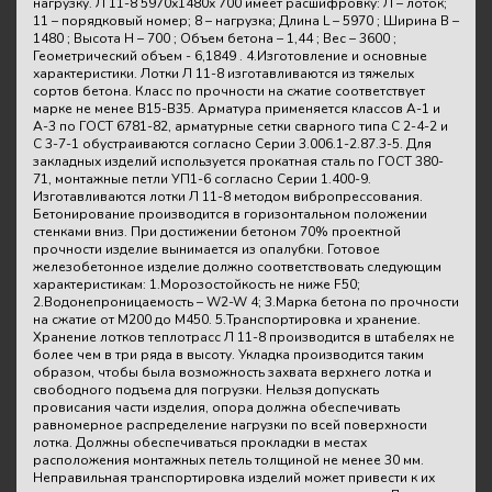
нагрузку. Л 11-8 5970х1480х 700 имеет расшифровку: Л – лоток;
11 – порядковый номер; 8 – нагрузка; Длина L – 5970 ; Ширина B –
1480 ; Высота H – 700 ; Объем бетона – 1,44 ; Вес – 3600 ;
Геометрический объем - 6,1849 . 4.Изготовление и основные
характеристики. Лотки Л 11-8 изготавливаются из тяжелых
сортов бетона. Класс по прочности на сжатие соответствует
марке не менее В15-В35. Арматура применяется классов А-1 и
А-3 по ГОСТ 6781-82, арматурные сетки сварного типа С 2-4-2 и
С 3-7-1 обустраиваются согласно Серии 3.006.1-2.87.3-5. Для
закладных изделий используется прокатная сталь по ГОСТ 380-
71, монтажные петли УП1-6 согласно Серии 1.400-9.
Изготавливаются лотки Л 11-8 методом вибропрессования.
Бетонирование производится в горизонтальном положении
стенками вниз. При достижении бетоном 70% проектной
прочности изделие вынимается из опалубки. Готовое
железобетонное изделие должно соответствовать следующим
характеристикам: 1.Морозостойкость не ниже F50;
2.Водонепроницаемость – W2-W 4; 3.Марка бетона по прочности
на сжатие от М200 до М450. 5.Транспортировка и хранение.
Хранение лотков теплотрасс Л 11-8 производится в штабелях не
более чем в три ряда в высоту. Укладка производится таким
образом, чтобы была возможность захвата верхнего лотка и
свободного подъема для погрузки. Нельзя допускать
провисания части изделия, опора должна обеспечивать
равномерное распределение нагрузки по всей поверхности
лотка. Должны обеспечиваться прокладки в местах
расположения монтажных петель толщиной не менее 30 мм.
Неправильная транспортировка изделий может привести к их