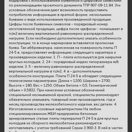
кодировка с использованием буквенной и цифровой символики
по рекомендациям проектного документа ТПР 907-09-11.84. Эти
условные обозначения дают возможность предоставить
потребителю информацию в краткой форме: несколькими
буквами о виде использования произведенной продукции.
Цифры после буквенных символов – порядковый номер
изготовленной продукции, цифра после «дефиса» - показывает в
тс/м2 величину вертикальной равномерно-распределенной
нагрузки. Если необходимо дополнительно указать особенности
конструкции, то в конце маркировки вставляется прописная
буква. Так аббревиатура, нанесенная на поверхность плиты П
24-5 в, предоставляет информацию следующего характера о
произведенном изделии: 1. П – плита используется для накрытия
круглых колодцев; 2. 24 – порядковый индекс типоразмера ж/б
изделия; 3. 5 – величину равномерно-распределенной
вертикальной нагрузки в тс/м2; 4. в – дополнительные
особенности конструкции. Плита П 24-5 в обладает следующими
техническими параметрами: Длина = 1200; Ширина = 2700;
Высота = 180; Вес = 1250; Объем бетона = 0,5; Геометрический
объем = 0,5832. При нанесении условных обозначений
специальной несмываемой краской, специалисты рекомендуют
обязательно указывать: товарный знак производителя, год и
месяц производства железобетонного изделия, вес детали. 4.
Изготовление и основные характеристики На любом
специализированном ЖБИ предприятии бетонные
армированные сталью плиты перекрытия П 24-5 в для круглых
колодцев из сборного железобетона рекомендуется
изготавливать с учетом требований Серии 3.900-3. В ней в частях