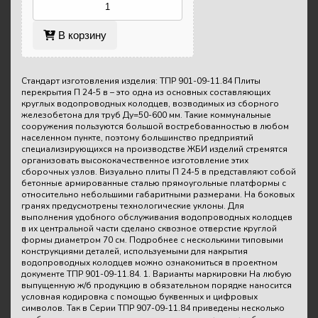
В корзину
Стандарт изготовления изделия: ТПР 901-09-11.84 Плиты
перекрытия П 24-5 в – это одна из основных составляющих
круглых водопроводных колодцев, возводимых из сборного
железобетона для труб Ду=50-600 мм. Такие коммунальные
сооружения пользуются большой востребованностью в любом
населенном пункте, поэтому большинство предприятий
специализирующихся на производстве ЖБИ изделий стремятся
организовать высококачественное изготовление этих
сборочных узлов. Визуально плиты П 24-5 в представляют собой
бетонные армированные сталью прямоугольные платформы с
относительно небольшими габаритными размерами. На боковых
гранях предусмотрены технологические уклоны. Для
выполнения удобного обслуживания водопроводных колодцев
в их центральной части сделано сквозное отверстие круглой
формы диаметром 70 см. Подробнее с несколькими типовыми
конструкциями деталей, используемыми для накрытия
водопроводных колодцев можно ознакомиться в проектном
документе ТПР 901-09-11.84. 1. Варианты маркировки На любую
выпущенную ж/б продукцию в обязательном порядке наносится
условная кодировка с помощью буквенных и цифровых
символов. Так в Серии ТПР 907-09-11.84 приведены несколько