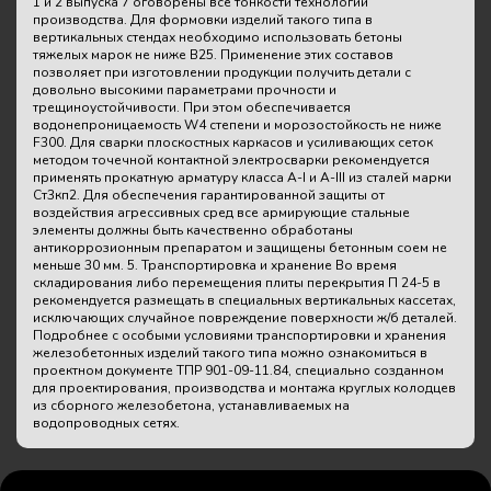
1 и 2 выпуска 7 оговорены все тонкости технологии
производства. Для формовки изделий такого типа в
вертикальных стендах необходимо использовать бетоны
тяжелых марок не ниже В25. Применение этих составов
позволяет при изготовлении продукции получить детали с
довольно высокими параметрами прочности и
трещиноустойчивости. При этом обеспечивается
водонепроницаемость W4 степени и морозостойкость не ниже
F300. Для сварки плоскостных каркасов и усиливающих сеток
методом точечной контактной электросварки рекомендуется
применять прокатную арматуру класса А-I и А-III из сталей марки
Ст3кп2. Для обеспечения гарантированной защиты от
воздействия агрессивных сред все армирующие стальные
элементы должны быть качественно обработаны
антикоррозионным препаратом и защищены бетонным соем не
меньше 30 мм. 5. Транспортировка и хранение Во время
складирования либо перемещения плиты перекрытия П 24-5 в
рекомендуется размещать в специальных вертикальных кассетах,
исключающих случайное повреждение поверхности ж/б деталей.
Подробнее с особыми условиями транспортировки и хранения
железобетонных изделий такого типа можно ознакомиться в
проектном документе ТПР 901-09-11.84, специально созданном
для проектирования, производства и монтажа круглых колодцев
из сборного железобетона, устанавливаемых на
водопроводных сетях.