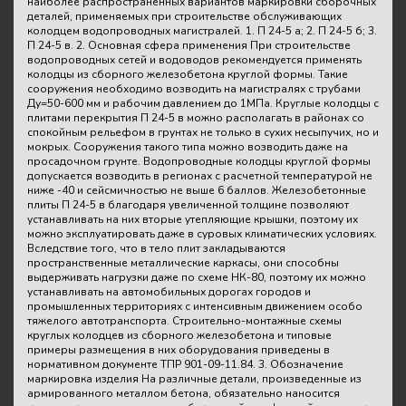
наиболее распространенных вариантов маркировки сборочных
деталей, применяемых при строительстве обслуживающих
колодцем водопроводных магистралей. 1. П 24-5 а; 2. П 24-5 б; 3.
П 24-5 в. 2. Основная сфера применения При строительстве
водопроводных сетей и водоводов рекомендуется применять
колодцы из сборного железобетона круглой формы. Такие
сооружения необходимо возводить на магистралях с трубами
Ду=50-600 мм и рабочим давлением до 1МПа. Круглые колодцы с
плитами перекрытия П 24-5 в можно располагать в районах со
спокойным рельефом в грунтах не только в сухих несыпучих, но и
мокрых. Сооружения такого типа можно возводить даже на
просадочном грунте. Водопроводные колодцы круглой формы
допускается возводить в регионах с расчетной температурой не
ниже -40 и сейсмичностью не выше 6 баллов. Железобетонные
плиты П 24-5 в благодаря увеличенной толщине позволяют
устанавливать на них вторые утепляющие крышки, поэтому их
можно эксплуатировать даже в суровых климатических условиях.
Вследствие того, что в тело плит закладываются
пространственные металлические каркасы, они способны
выдерживать нагрузки даже по схеме НК-80, поэтому их можно
устанавливать на автомобильных дорогах городов и
промышленных территориях с интенсивным движением особо
тяжелого автотранспорта. Строительно-монтажные схемы
круглых колодцев из сборного железобетона и типовые
примеры размещения в них оборудования приведены в
нормативном документе ТПР 901-09-11.84. 3. Обозначение
маркировка изделия На различные детали, произведенные из
армированного металлом бетона, обязательно наносится