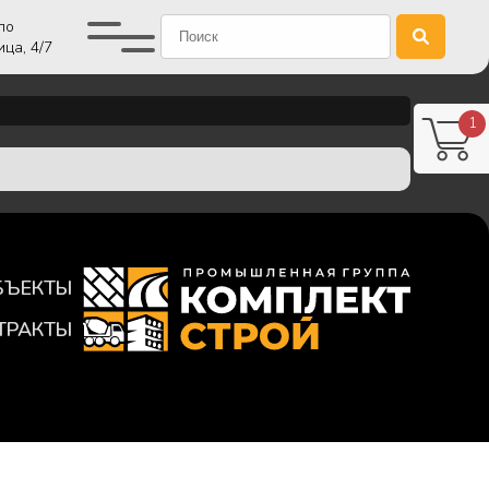
ло
ца, 4/7
1
БЪЕКТЫ
ТРАКТЫ