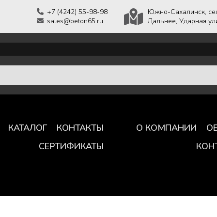
+7 (4242) 55-98-98
Южно-Сахалинск, се
sales@beton65.ru
Дальнее, Ударная ули
КАТАЛОГ
КОНТАКТЫ
О КОМПАНИИ
О
СЕРТИФИКАТЫ
КОН